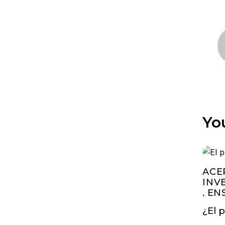
Yo
ACE
INV
EN
,
¿El 