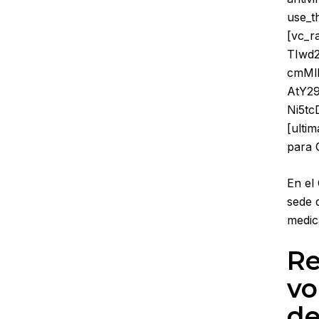
use_t
[vc_
TIwd
cmMl
AtY2
Ni5t
[ulti
para 
En el
sede 
medic
Re
vo
de