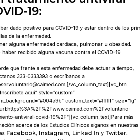
VID-19:
ber dado positivo para COVID-19 y estar dentro de los pri
días de la enfermedad.
ner alguna enfermedad cardiaca, pulmonar u obesidad.
 haber recibido alguna vacuna contra el COVID-19
rde que frente a esta enfermedad debe actuar a tiempo,
ctenos 333-0333393 o escríbanos a
oservoluntario@caimed.com.[/vc_column_text][vc_btn
=”Inscríbete aquí” style=”custom”
m_background=”#004a9b” custom_text=”#ffffff” size=”lg”
”url:https%3A%2F%2Fwww.caimed.com%2Fvoluntario-
miento-antiviral-covid-19%2F”][vc_column_text]Para más
mación acerca de los Estudios Clínicos síganos en nuestras
Facebook
Instagram
Linked In
Twitter
les
,
,
y
.