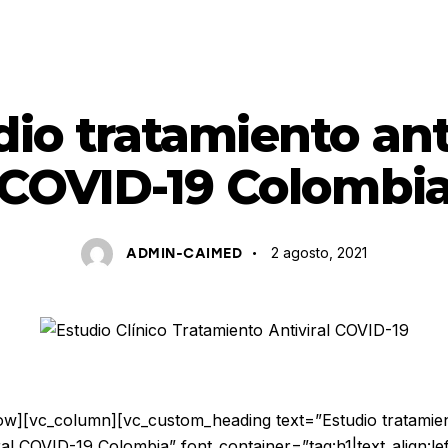
COVID 19
ENSAYOS CLÍNICOS
PRENSA
dio tratamiento anti
COVID-19 Colombi
2 agosto, 2021
ADMIN-CAIMED
ow][vc_column][vc_custom_heading text=”Estudio tratamie
iral COVID-19 Colombia” font_container=”tag:h1|text_align:lef