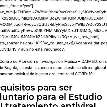
heme_fonts=”yes”]
raw_html]JTNDdmlkZW8lMjBhdXRvcGxheSUyMGNvbnRyb
2lkdGglM0QlMjI2NDAlMjIlMjBoZWlnaHQlM0QlMjI0ODAlMjI
M0QlMjJodHRwcyUzQSUyRiUyRnd3dy5jYWltZWQuY29tJ
9udGVudCUyRnVwbG9hZHMlMkYyMDIxJTJGMDglMkZU
cDQlMjIlM0UlM0MlMkZ2aWRlbyUzRQ==[/vc_raw_html]
mate_spacer height=”10″][vc_column_text]¿Acaba de dar pos
COVID-19 y aún no está vacunado?.
 Centro de Atención e Investigación Médica – CAIMED, en 
de Bogotá, se está llevando a cabo el estudio clínico global
amento antiviral de ingesta oral contra el COVID-19.
quisitos para ser
luntario para el Estudio
l tratamiento antiviral