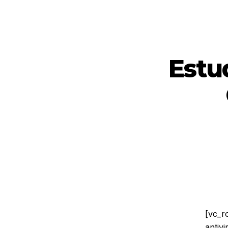
Estu
[vc_r
antiv