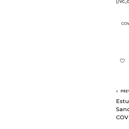
[/vc_
COV
PRE
Estu
Sano
COV