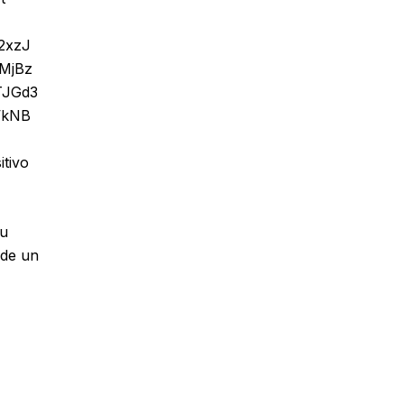
2xzJ
lMjBz
TJGd3
VkNB
itivo
su
 de un