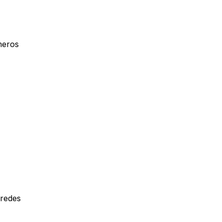
meros
 redes