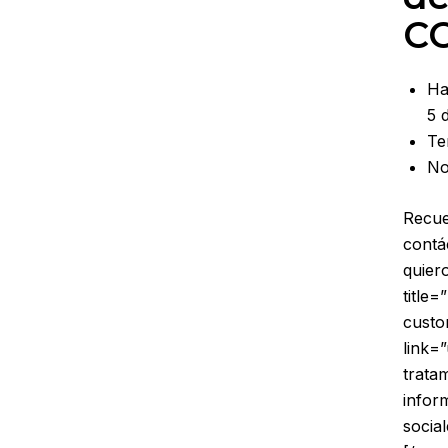
CO
Ha
5 
Te
No
Recue
contá
quier
title
custo
link=
trata
infor
socia