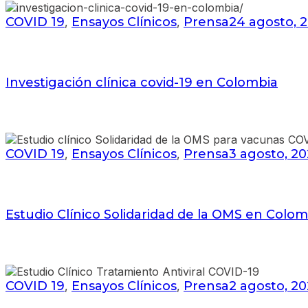
COVID 19
Ensayos Clínicos
Prensa
24 agosto, 
,
,
Investigación clínica covid-19 en Colombia
COVID 19
Ensayos Clínicos
Prensa
3 agosto, 20
,
,
Estudio Clínico Solidaridad de la OMS en Colom
COVID 19
Ensayos Clínicos
Prensa
2 agosto, 20
,
,