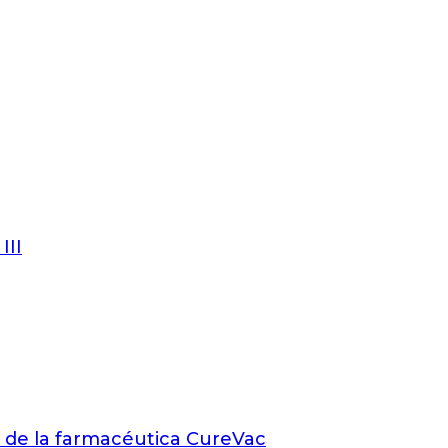
III
9 de la farmacéutica CureVac