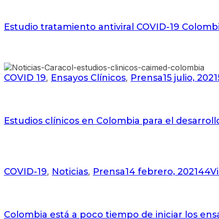
Estudio tratamiento antiviral COVID-19 Colomb
COVID 19
Ensayos Clínicos
Prensa
15 julio, 2021
,
,
Estudios clínicos en Colombia para el desarrol
COVID-19
Noticias
Prensa
14 febrero, 2021
44
V
,
,
Colombia está a poco tiempo de iniciar los ens