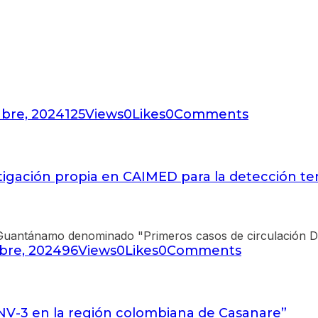
bre, 2024
125
Views
0
Likes
0
Comments
tigación propia en CAIMED para la detección t
bre, 2024
96
Views
0
Likes
0
Comments
ENV-3 en la región colombiana de Casanare”