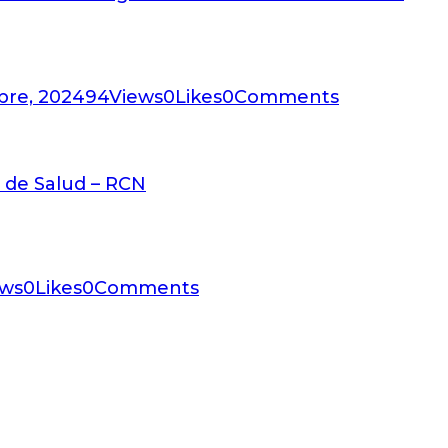
bre, 2024
94
Views
0
Likes
0
Comments
 de Salud – RCN
ews
0
Likes
0
Comments