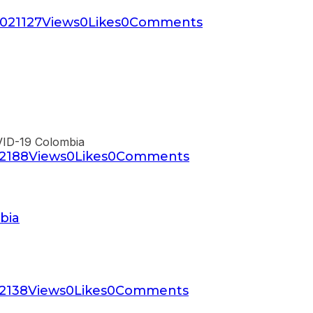
2021
127
Views
0
Likes
0
Comments
21
88
Views
0
Likes
0
Comments
bia
21
38
Views
0
Likes
0
Comments