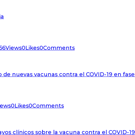
ia
56
Views
0
Likes
0
Comments
lo de nuevas vacunas contra el COVID-19 en fase 
iews
0
Likes
0
Comments
ayos clínicos sobre la vacuna contra el COVID-1